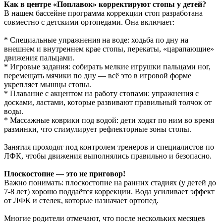
Как в центре «Поплавок» корректируют стопы у детей?
В нашем бассейне программа коррекции стоп разработана
совместно с детскими ортопедами. Она включает:
* Специальные упражнения на воде: ходьба по дну на
внешнем и внутреннем крае стопы, перекаты, «царапающие»
движения пальцами.
* Игровые задания: собирать мелкие игрушки пальцами ног,
перемещать мячики по дну — всё это в игровой форме
укрепляет мышцы стопы.
* Плавание с акцентом на работу стопами: упражнения с
досками, ластами, которые развивают правильный толчок от
воды.
* Массажные коврики под водой: дети ходят по ним во время
разминки, что стимулирует рефлекторные зоны стопы.
Занятия проходят под контролем тренеров и специалистов по
ЛФК, чтобы движения выполнялись правильно и безопасно.
Плоскостопие — это не приговор!
Важно понимать: плоскостопие на ранних стадиях (у детей до
7-8 лет) хорошо поддаётся коррекции. Вода усиливает эффект
от ЛФК и стелек, которые назначает ортопед.
Многие родители отмечают, что после нескольких месяцев