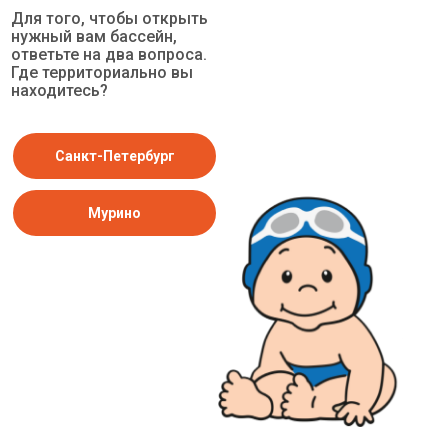
Услуги
Для того, чтобы открыть
Расписание
нужный вам бассейн,
ответьте на два вопроса.
Инструкторы
Где территориально вы
Правила
находитесь?
посещения
Договор оферты
Политика конфиденциальности
Санкт-Петербург
Блог
Обработка персональных данных
Мурино
г. Санкт-Петербург, ул. Оптиков, 32А
+7-921-904-9039
п. Мурино, Воронцовский бул., 11/1
+7-931-379-9977