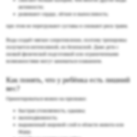
активности;
развивают сердце, лёгкие и выносливость;
при этом не перегружают суставы и снижают риск травм.
Вода создаёт мягкое сопротивление, поэтому тренировка
получается интенсивной, но безопасной. Даже дети с
низкой физической подготовкой или ограниченными
возможностями могут заниматься плаванием.
Как понять, что у ребёнка есть лишний
вес?
Ориентироваться можно на признаки:
быстрая утомляемость, одышка;
малоподвижность;
выраженный жировой слой в области живота или
бёдер;