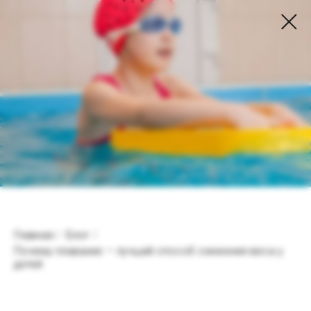
Главная
Блог
/
/
Почему плавание — лучший способ снижения веса у
детей