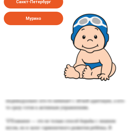
Санкт-Петербург
выносливее и увереннее в себе.
Мурино
Эмоциональная сторона
Плавание не только помогает похудеть, но и улучшает
настроение. Вода расслабляет, снижает стресс, а успехи на
занятиях дарят уверенность в своих силах.
Почему «Поплавок»?
В нашем бассейне занятия проходят в тёплой воде, под
контролем опытных тренеров. Мы следим, чтобы ребёнок
чувствовал себя комфортно, нагрузка была посильной, а
процесс приносил радость. Программа подбирается
индивидуально: кто-то начинает с лёгкой адаптации, а кто-
то сразу готов к активным упражнениям.
💡Плавание — это не только способ борьбы с лишним
весом, но и залог гармоничного развития ребёнка. В