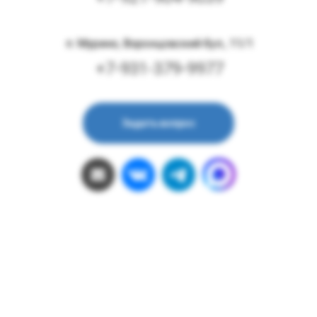
п. Мурино, Воронцовский бул., 11/1
+7-931-379-9977
Задать вопрос