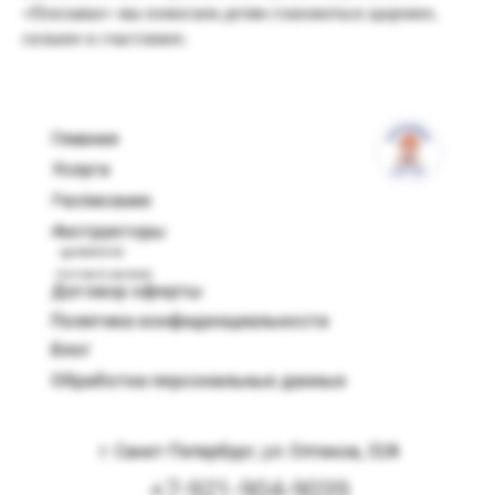
«Поплавке» мы помогаем детям становиться здоровее,
сильнее и счастливее.
Главная
Услуги
Расписание
Инструкторы
Правила
посещения
Договор оферты
Политика конфиденциальности
Блог
Обработка персональных данных
г. Санкт-Петербург, ул. Оптиков, 32А
+7-921-904-9039