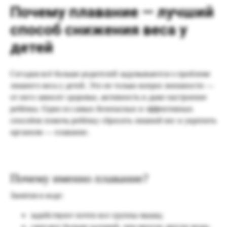
Почему плавание — лучший
способ снижения веса у
детей
Сегодня всё больше родителей задумываются о проблеме
лишнего веса у детей. Это не только вопрос внешности —
от него зависит здоровье, активность и даже настроение
ребёнка. Один из самых безопасных и эффективных
способов помочь ребёнку сбросить лишний вес и укрепить
организм — плавание.
Почему именно плавание?
Занятия в воде:
задействуют почти все группы мышц;
сжигают больше калорий, чем многие другие виды