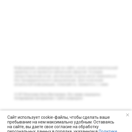
Информация, размещённая на сайте, носит ознакомительный
характер и не является публичной офертой. Условия
предоставления услуг, расписание и цены могут изменяться
без предварительного уведомления. Для получения
актуальной информации, пожалуйста, свяжитесь с нами
© ИП Моисеева Инна Викторовна. Все права защищены.
Копирование материалов с сайта запрещено
Сайт использует cookie-файлы, чтобы сделать ваше
Уважаемые гости нашего аква-клуба! Обращаем ваше
пребывание на нем максимально удобным. Оставаясь
внимание на плановые профилактические работы.
на сайте, вы даете свое согласие на обработку
Мурино
— закрыто с 6 по 19 июля.
Оптиков
— закрыто
персональных данных в порядке, указанном в
Политике